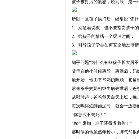
孩子被打后的愤怒，说到底，是一
所以一旦孩子挨打后，经常说“凭什
1、别急着说教，也不要指责孩子
2、给孩子的情绪一个缓冲时间；
3、引导孩子学会如何安全地发泄
知乎问题“为什么有些孩子长大后不
父母在他小时候离异，离婚后，妈
最开始，他由爷爷奶奶照顾，爸爸
后来爷爷奶奶相继生病去世后，爸
从那时起，爸爸每天白天上班，晚
每次喝得烂醉如泥时，就会一边揍
“你怎么不去死！”
“你个废物，老子还得养着你！”
那时候的他虽然年龄小，脾气却很