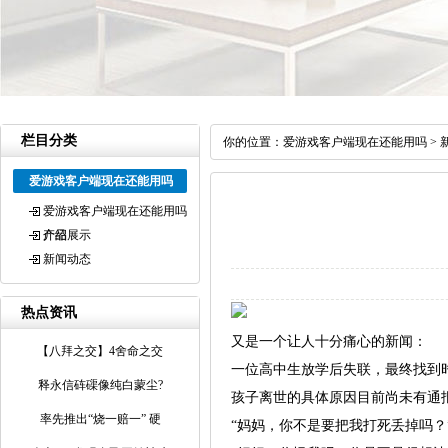
栏目分类
你的位置：
爱游戏客户端现在还能用吗
>
爱游戏客户端现在还能用吗
爱游戏客户端现在还能用吗
介绍
产品展示
新闻动态
热点资讯
又是一个让人十分痛心的新闻：
【八拜之交】4舍命之交
一位高中生放学后失联，最终找到
释永信砗磲像纯白蒙尘?
孩子离世的具体原因目前尚未有通
率先推出“烧一赔一” 硬
“妈妈，你不是要把我打死丢掉吗？