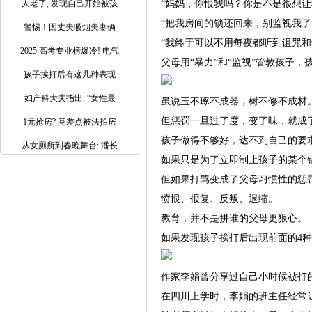
人老了, 发现自己开始被孩
“妈妈，你恨我吗？你是不是很想让
“把我房间的锁还回来，别监视我了
警惕！因丈夫吸烟夫妻俩
“我终于可以不用每夜都听到诅咒和
2025 高考专业榜爆冷! 电气
父母用“暴力”和“监视”管教孩子，
孩子挨打后有这几种表现
妇产科大夫指出, “女性最
虽说玉不琢不成器，树不修不成材
但惩罚一旦过了度，变了味，就成
1元抢房? 竟差点被法拍房
孩子做得不够好，达不到自己的要
从女厕所到春晚舞台: 潘长
如果只是为了立即制止孩子的某个
但如果打骂变成了父母习惯性的惩
愤恨、报复、反叛、退缩。
教育，并不是拼谁的父母更狠心。
如果发现孩子挨打后出现前面的4种
作家李娟曾分享过自己小时候被打
在四川上学时，李娟的班主任经常