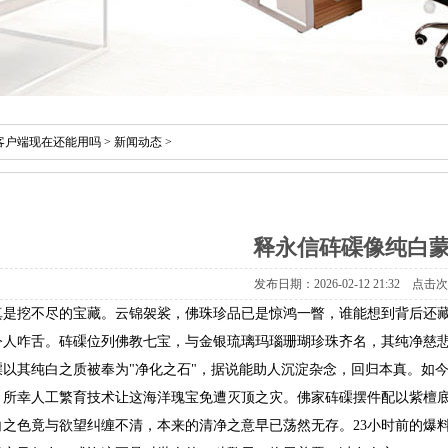
客户端现在还能用吗
>
新闻动态
>
释永信砗磲像纯白蒙
发布日期：2026-02-12 21:32 点击
真是挖不尽的宝藏。云锦袈裟，佛珠珍品已是惊鸿一瞥，谁能想到背后还
令人咋舌。砗磲位列佛教七宝，与金银琉璃玛瑙珊瑚珍珠齐名，其纯净慈
磲以其纯白之质被奉为"净化之石"，据说能助人沉淀杂念，回归本真。如
。所幸人工繁育技术让这海洋瑰宝免遭灭顶之灾。佛家砗磲摆件配以紫檀
白之色竟与欲望纠缠不清，本来的清净之意早已荡然无存。23小时前的爆