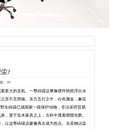
尘?
次数：99
藏着更大的玄机。一尊砗磲达摩像摆件悄然浮出水
悲之意不言而喻。东方五行之中，白色属金，象征
今野生砗磲已成国家一级保护动物，非法采挖贸易
底座，置于实木家具之上，古朴中透着熠熠光辉。
料，让这尊砗磲达蒙像再次成为焦点。当圣物沾染