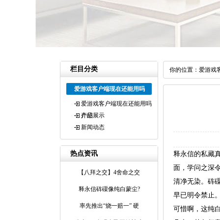
栏目分类
你的位置：
爱游戏
爱游戏客户端现在还能用吗
爱游戏客户端现在还能用吗
介绍
产品展示
新闻动态
热点资讯
释永信的私藏
面，学问之深
【八拜之交】4舍命之交
清净无染。砗
释永信砗磲像纯白蒙尘?
早已明令禁止
率先推出“烧一赔一” 硬
可惜啊，这纯