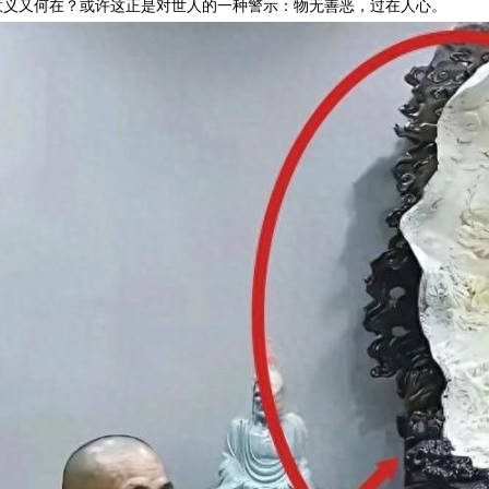
意义又何在？或许这正是对世人的一种警示：物无善恶，过在人心。