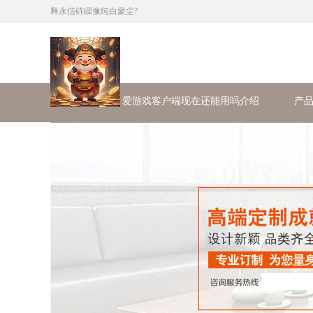
释永信砗磲像纯白蒙尘?
首页
爱游戏客户端现在还能用吗介绍
产