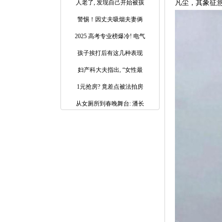
人老了, 发现自己开始被孩
凡尘，其象征
警惕！因丈夫吸烟夫妻俩
2025 高考专业榜爆冷! 电气
孩子挨打后有这几种表现
妇产科大夫指出, “女性最
1元抢房? 竟差点被法拍房
从女厕所到春晚舞台: 潘长